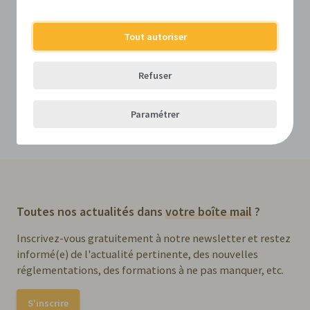
agent contractuel dans le cadre d’un chantier
d’exhumation - Vanden Broele Connect
Modèle - Convention de mise à disposition d’un
Tout autoriser
agent statutaire dans le cadre d’un chantier
d’exhumation - Vanden Broele Connect
Refuser
Paramétrer
Copier le lien de cette actualité
Partager cette actualité sur LinkedIn
Partager cette actualité sur Facebook
Partager cette actualité sur Twitter
Envoyer cette actualité par e-mail
Toutes nos actualités dans
votre boîte mail
?
Inscrivez-vous gratuitement à notre newsletter et restez
informé(e) de l'actualité pertinente, des nouvelles
réglementations, des formations à ne pas manquer, etc.
S'inscrire