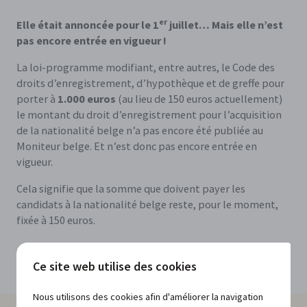
er
Elle était annoncée pour le 1
juillet… Mais elle n’est
pas encore entrée en vigueur !
La loi-programme modifiant, entre autres, le Code des
droits d’enregistrement, d’hypothèque et de greffe pour
porter à
1.000 euros
(au lieu de 150 euros actuellement)
le montant du droit d’enregistrement pour l’acquisition
de la nationalité belge n’a pas encore été publiée au
Moniteur belge. Et n’est donc pas encore entrée en
vigueur.
Cela signifie que la somme que doivent payer les
candidats à la nationalité belge reste, pour le moment,
fixée à 150 euros.
Copier le lien de cette actualité
Partager cette actualité sur LinkedIn
Partager cette actualité sur Facebook
Partager cette actualité sur Twitter
Envoyer cette actualité par e-mail
Ce site web utilise des cookies
Nous utilisons des cookies afin d'améliorer la navigation