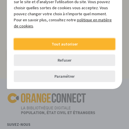
sur le site et d'analyser l'utilisation du site. Vous pouvez
choisir quelles sortes de cookies vous acceptez. Vous
pouvez changer votre choix à n'importe quel moment.
Toutes nos actualités dans
votre boîte mail
?
Pour en savoir plus, consultez notre
politique en matière
de cookies
.
Inscrivez-vous gratuitement à notre newsletter et restez
informé(e) de l'actualité pertinente, des nouvelles
réglementations, des formations à ne pas manquer, etc.
Tout autoriser
S'inscrire
Refuser
Paramétrer
SUIVEZ-NOUS